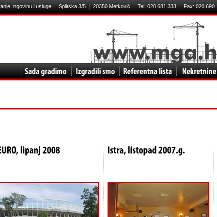
|
|
|
|
ranje, trgovinu i usluge
Splitska 3/5
20350 Metković
Tel: 020 681 333
Fax: 020 690