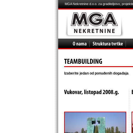
MGA Nekretnine d.o.o. za graditeljstvo, projekti
Izaberite jedan od ponuđenih događaja