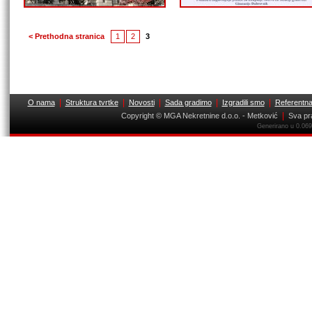
< Prethodna stranica
1
2
3
|
|
|
|
|
O nama
Struktura tvrtke
Novosti
Sada gradimo
Izgradili smo
Referentna 
|
Copyright © MGA Nekretnine d.o.o. - Metković
Sva pr
Generirano u 0.069