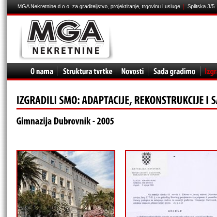
|
MGA Nekretnine d.o.o. za graditeljstvo, projektiranje, trgovinu i usluge
Splitska 3/5